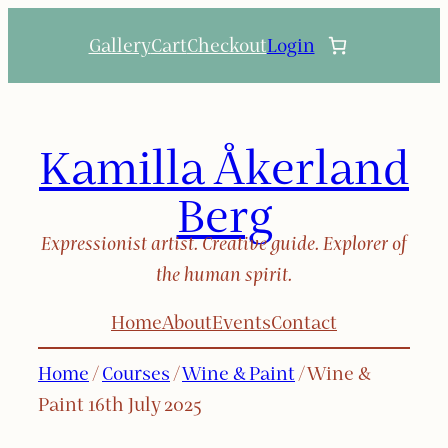
Skip
Gallery
Cart
Checkout
Login
to
content
Kamilla Åkerland
Berg
Expressionist artist. Creative guide. Explorer of
the human spirit.
Home
About
Events
Contact
Home
/
Courses
/
Wine & Paint
/ Wine &
Paint 16th July 2025