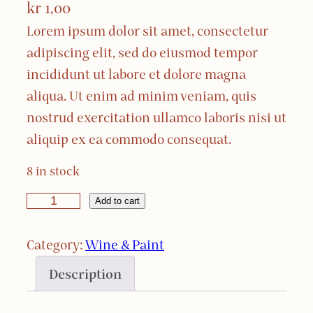
kr
1,00
Lorem ipsum dolor sit amet, consectetur
adipiscing elit, sed do eiusmod tempor
incididunt ut labore et dolore magna
aliqua. Ut enim ad minim veniam, quis
nostrud exercitation ullamco laboris nisi ut
aliquip ex ea commodo consequat.
8 in stock
W
Add to cart
i
Category:
Wine & Paint
n
e
Description
&
P