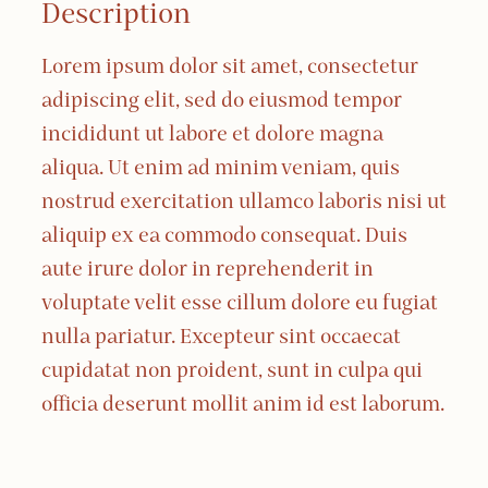
Description
a
i
Lorem ipsum dolor sit amet, consectetur
n
adipiscing elit, sed do eiusmod tempor
t
incididunt ut labore et dolore magna
1
aliqua. Ut enim ad minim veniam, quis
6
nostrud exercitation ullamco laboris nisi ut
t
aliquip ex ea commodo consequat. Duis
h
aute irure dolor in reprehenderit in
J
voluptate velit esse cillum dolore eu fugiat
u
nulla pariatur. Excepteur sint occaecat
l
cupidatat non proident, sunt in culpa qui
y
officia deserunt mollit anim id est laborum.
2
0